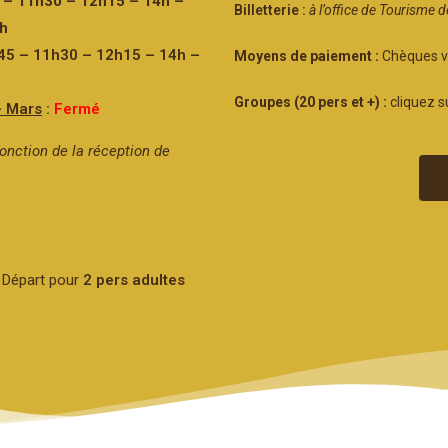
 – 11h30 – 12h15 – 14h –
Billetterie :
à l’office de Tourisme
8h
45 – 11h30 – 12h15 – 14h –
Moyens de paiement :
Chèques v
Groupes (20 per
s et +) :
cliquez s
– Mars
:
Fermé
onction de la réception de
 Départ pour
2 pers adultes