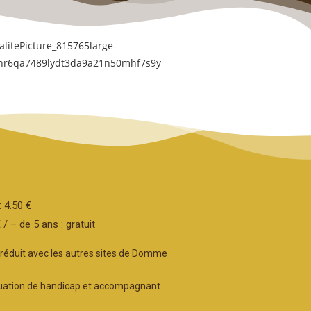
: 4.50 €
 / – de 5 ans : gratuit
if réduit avec les autres sites de Domme
uation de handicap et accompagnant.